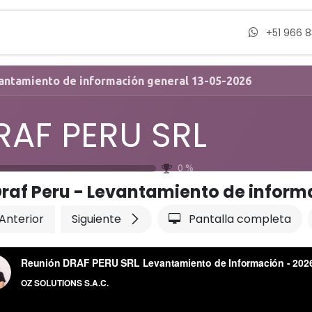
Servicios
Casos de Éxito
Nosotros
Bl
+51 966 
vantamiento de información general 13-05-2026
RAF PERU SRL
0
%
raf Peru - Levantamiento de inform
Anterior
Siguiente
Pantalla completa