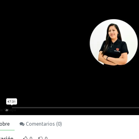
obre
Comentarios (
0
)
cación
0
0