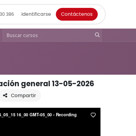
og
Soporte
Identificarse
Biblioteca
Contáctenos
Empleos
830 386
ación general 13-05-2026
Compartir