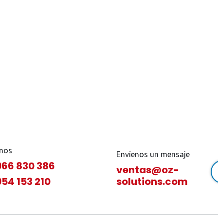
nos
Envíenos un mensaje
966 830 386
ventas@oz-
954 153 210
solutions.com